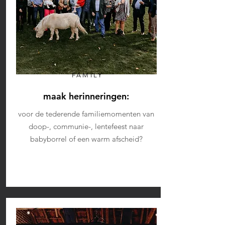
FAMILY
maak herinneringen:
voor de tederende familiemomenten van
doop-, communie-, lentefeest naar
babyborrel of een warm afscheid?