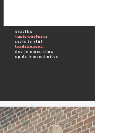
gezellig
vaste partners
niets te stijf
traditioneel
doe je eigen ding
​op de boerenbuiten