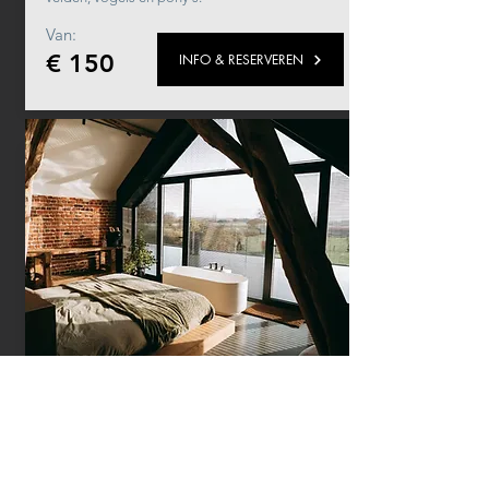
Van:
€ 150
INFO & RESERVEREN
FERME SUITE
voor 2 personen
FERME STAYCATION onze suite met uitzicht
op tuin en velden en privé terras en sanitair.